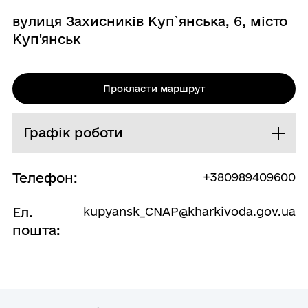
вулиця Захисників Куп`янська, 6, місто
Куп'янськ
Прокласти маршрут
Графік роботи
Понеділок
09:00 - 17:00
Телефон:
+380989409600
Вівторок
09:00 - 17:00
Ел.
kupyansk_CNAP@kharkivoda.gov.ua
Середа
09:00 - 17:00
пошта:
Четвер
09:00 - 17:00
П`ятниця
09:00 - 17:00