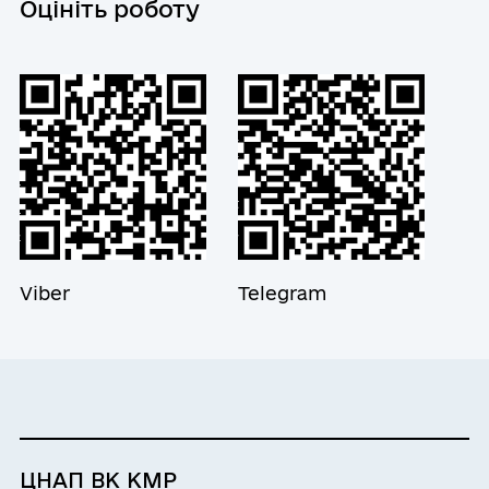
Субота
Вихідний
Оцініть роботу
Неділя
Вихідний
Viber
Telegram
ЦНАП ВК КМР