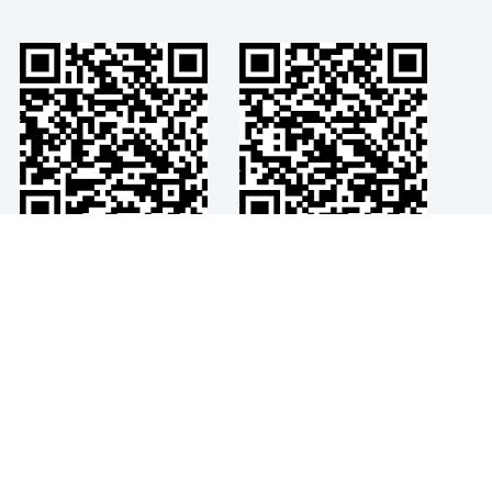
Viber
Telegram
+
−